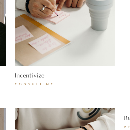
Incentivize
CONSULTING
R
A