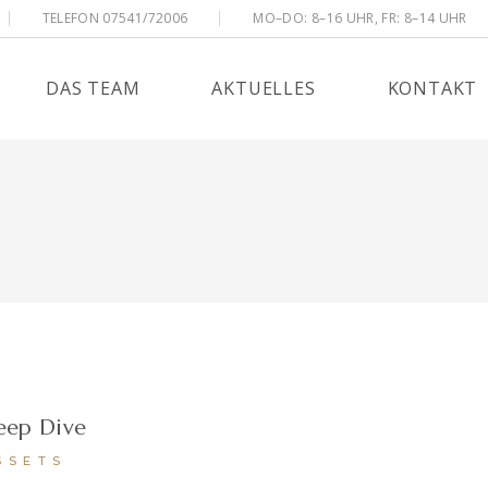
TELEFON 07541/72006
MO–DO: 8–16 UHR, FR: 8–14 UHR
KANZLEIZEITSCHRIFT
STANDORT – OPEN STREET MAP
S
IMPRESSUM
DAS TEAM
AKTUELLES
KONTAKT
DATENSCHUTZERKLÄRUNG
E E.V.
UNG
KANZLEIZEITSCHRIFT
STANDORT – OPEN STREET MAP
 / JOBS
IMPRESSUM
BUNG
DATENSCHUTZERKLÄRUNG
SEDAYE E.V.
eep Dive
SSETS