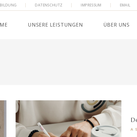
SBILDUNG
DATENSCHUTZ
IMPRESSUM
EMAIL
DIGITALES BUCHEN
JOB & AUSBILDUNG
FINANZBUCHFÜHRUNG UND
OFFENE STELLEN / JOB
ME
UNSERE LEISTUNGEN
ÜBER UNS
KOSTENRECHNUNG
ONLINE BEWERBUNG
GEWINNERMITTLUNG UND
SPONSORING – ASEDAY
STEUERERKLÄRUNGEN
DIGITALES BUCHEN
JOB & AUSBILD
LOHNBUCHHALTUNG UND
GEHALTSBUCHHALTUNG
FINANZBUCHFÜHRUNG UND
OFFENE STELLEN
KOSTENRECHNUNG
JAHRESABSCHLUSS UND
ONLINE BEWER
STEUERERKLÄRUNGEN
GEWINNERMITTLUNG UND
SPONSORING – A
STEUERERKLÄRUNGEN
EINKOMMENSTEUERERKLÄRUNG
LOHNBUCHHALTUNG UND
GEHALTSBUCHHALTUNG
JAHRESABSCHLUSS UND
STEUERERKLÄRUNGEN
D
EINKOMMENSTEUERERKLÄRUNG
A